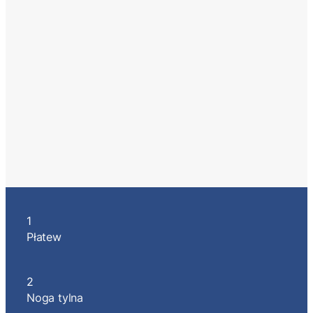
1
Płatew
2
Noga tylna