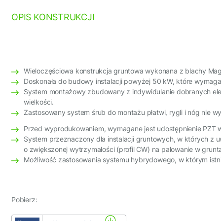
Południe (S)
Układ modułów
OPIS KONSTRUKCJI
Poziom (H)
Ilość podpór
Wieloczęściowa konstrukcja gruntowa wykonana z blachy Mag
Dwupodporowa
Doskonała do budowy instalacji powyżej 50 kW, które wymagaj
Ilość modułów
System montażowy zbudowany z indywidulanie dobranych element
wielkości.
6×6 (+6)
Zastosowany system śrub do montażu płatwi, rygli i nóg nie w
Przed wyprodukowaniem, wymagane jest udostępnienie PZT wr
System przeznaczony dla instalacji gruntowych, w których z u
o zwiększonej wytrzymałości (profil CW) na palowanie w grunt
Możliwość zastosowania systemu hybrydowego, w którym istniej
Pobierz: