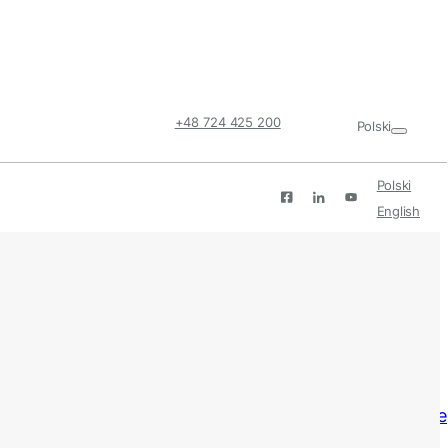
+48 724 425 200
Polski
Polski
English
Deutsch
Produkty
Konstrukcje na dachy płaskie
Konstrukcje gruntowe