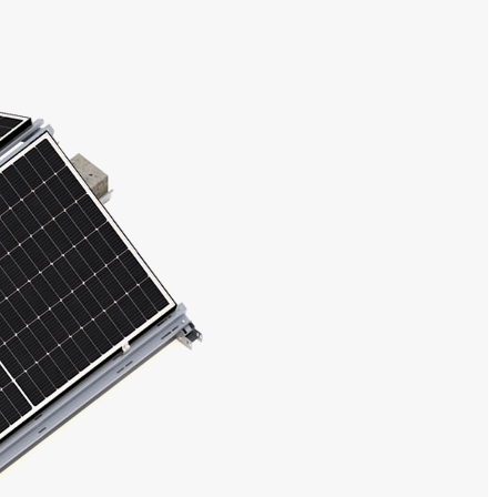
Konstrukcje fasadowe
Trackery
Carporty
Koryta kablowe
O nas
Realizacje
Kalendarz
Do pobrania
Katalog produktowy
Karty produktowe
Ogólne warunki sprzedaży
Warunki gwarancji
Certyfikaty TUV
Instrukcje montażu
Kalkulator