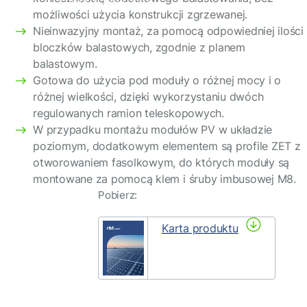
2100 / 2300 / 2500
możliwości użycia konstrukcji zgrzewanej.
Nieinwazyjny montaż, za pomocą odpowiedniej ilości
bloczków balastowych, zgodnie z planem
balastowym.
Gotowa do użycia pod moduły o różnej mocy i o
różnej wielkości, dzięki wykorzystaniu dwóch
regulowanych ramion teleskopowych.
W przypadku montażu modułów PV w układzie
poziomym, dodatkowym elementem są profile ZET z
otworowaniem fasolkowym, do których moduły są
montowane za pomocą klem i śruby imbusowej M8.
Pobierz:
Karta produktu