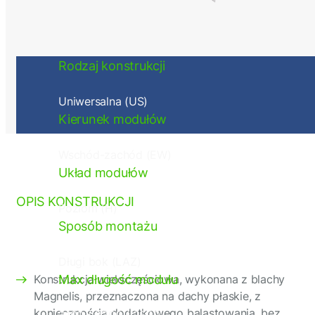
Rodzaj konstrukcji
Uniwersalna (US)
Kierunek modułów
Wschód-zachód (EW)
Konstrukcje na dach płaski (FR)
Układ modułów
OPIS KONSTRUKCJI
Poziom (H)
Sposób montażu
Długi bok (LAZ)
Konstrukcja wieloczęściowa, wykonana z blachy
Max długość modułu
Magnelis, przeznaczona na dachy płaskie, z
koniecznością dodatkowego balastowania, bez